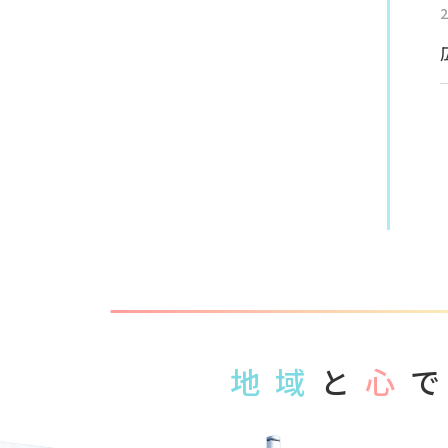
2
地域
と
心