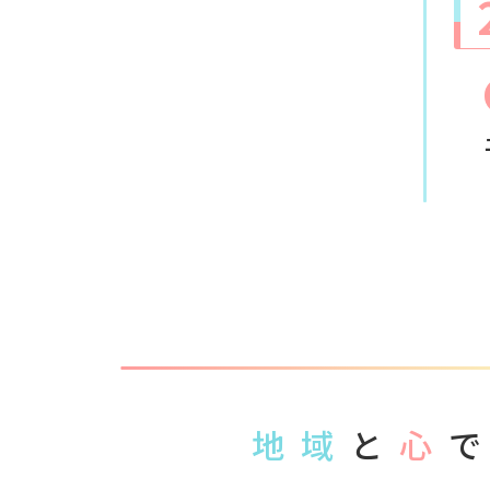
地域
と
心